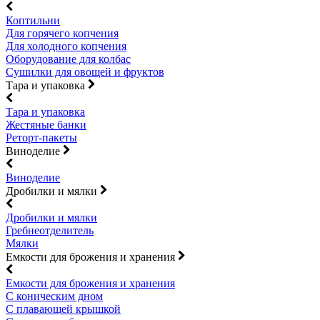
Коптильни
Для горячего копчения
Для холодного копчения
Оборудование для колбас
Сушилки для овощей и фруктов
Тара и упаковка
Тара и упаковка
Жестяные банки
Реторт-пакеты
Виноделие
Виноделие
Дробилки и мялки
Дробилки и мялки
Гребнеотделитель
Мялки
Емкости для брожения и хранения
Емкости для брожения и хранения
С коническим дном
С плавающей крышкой