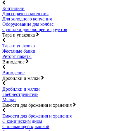
Коптильни
Для горячего копчения
Для холодного копчения
Оборудование для колбас
Сушилки для овощей и фруктов
Тара и упаковка
Тара и упаковка
Жестяные банки
Реторт-пакеты
Виноделие
Виноделие
Дробилки и мялки
Дробилки и мялки
Гребнеотделитель
Мялки
Емкости для брожения и хранения
Емкости для брожения и хранения
С коническим дном
С плавающей крышкой