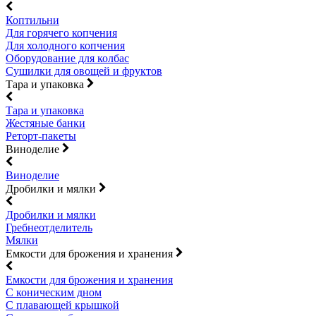
Коптильни
Для горячего копчения
Для холодного копчения
Оборудование для колбас
Сушилки для овощей и фруктов
Тара и упаковка
Тара и упаковка
Жестяные банки
Реторт-пакеты
Виноделие
Виноделие
Дробилки и мялки
Дробилки и мялки
Гребнеотделитель
Мялки
Емкости для брожения и хранения
Емкости для брожения и хранения
С коническим дном
С плавающей крышкой