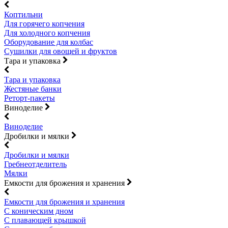
Коптильни
Для горячего копчения
Для холодного копчения
Оборудование для колбас
Сушилки для овощей и фруктов
Тара и упаковка
Тара и упаковка
Жестяные банки
Реторт-пакеты
Виноделие
Виноделие
Дробилки и мялки
Дробилки и мялки
Гребнеотделитель
Мялки
Емкости для брожения и хранения
Емкости для брожения и хранения
С коническим дном
С плавающей крышкой