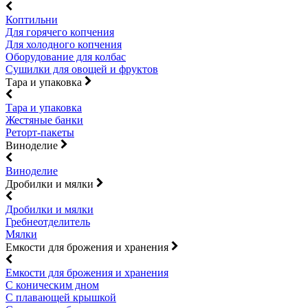
Коптильни
Для горячего копчения
Для холодного копчения
Оборудование для колбас
Сушилки для овощей и фруктов
Тара и упаковка
Тара и упаковка
Жестяные банки
Реторт-пакеты
Виноделие
Виноделие
Дробилки и мялки
Дробилки и мялки
Гребнеотделитель
Мялки
Емкости для брожения и хранения
Емкости для брожения и хранения
С коническим дном
С плавающей крышкой