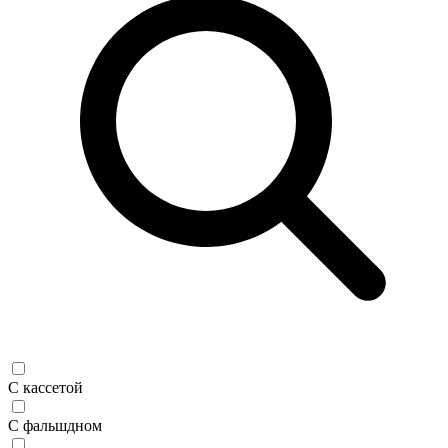
С кассетой
С фальшдном